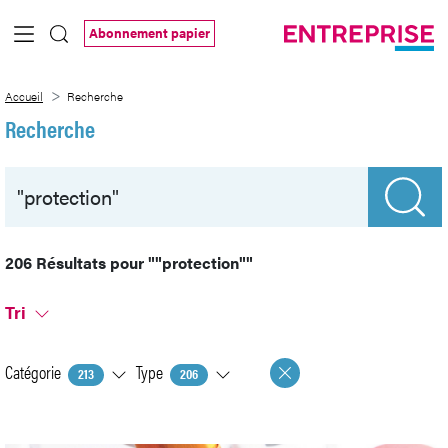
Saut au contenu principal
Abonnement papier
Recherche
Accueil
Recherche
Recherche
206 Résultats pour
""protection""
Tri
Catégorie
Type
213
206