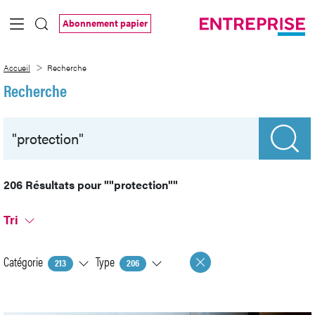
Saut au contenu principal
Abonnement papier
Recherche
Accueil
Recherche
Recherche
206 Résultats pour
""protection""
Tri
Catégorie
Type
213
206