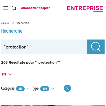
Saut au contenu principal
Abonnement papier
Recherche
Accueil
Recherche
Recherche
206 Résultats pour
""protection""
Tri
Catégorie
Type
213
206