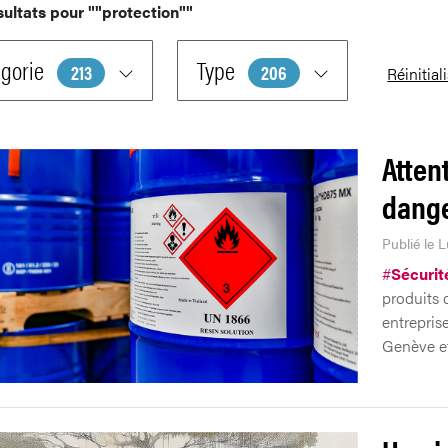
sultats pour
""protection""
gorie
Type
213
206
Réinitial
Atten
dange
Publié le L
#
Sécurité
produits 
entrepris
Genève et 