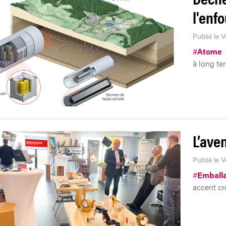
l'enf
Publié le 
#
Atome
à long te
L’ave
Publié le 
#
Emball
accent cro