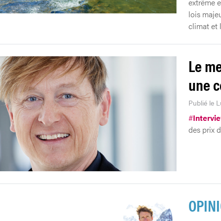
extrême et
lois majeu
climat et 
Le me
une c
Publié le 
#
Intervi
des prix 
OPIN