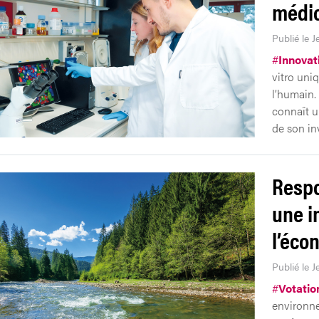
médic
Publié le J
#
Innovat
vitro uni
l’humain. 
connaît u
de son in
Respo
une i
l’éco
Publié le J
#
Votatio
environne