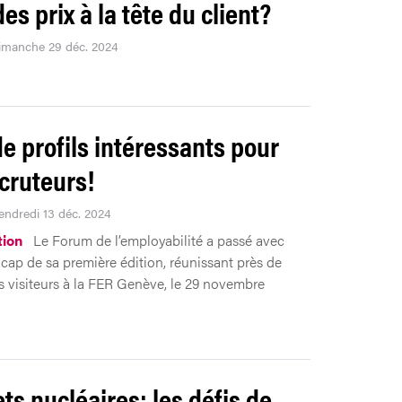
es prix à la tête du client?
dimanche 29 déc. 2024
de profils intéressants pour
ecruteurs!
Vendredi 13 déc. 2024
tion
Le Forum de l’employabilité a passé avec
 cap de sa première édition, réunissant près de
ts visiteurs à la FER Genève, le 29 novembre
ts nucléaires: les défis de