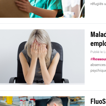
réfugiés 
Malad
emplo
Publié le L
#
Ressou
absences 
psychique
FluoS