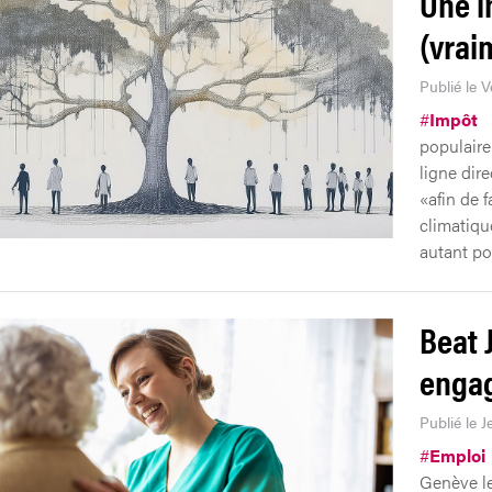
Une i
(vrai
Publié le V
#
Impôt
populaire
ligne dir
«afin de f
climatiqu
autant po
Beat 
engag
Publié le J
#
Emploi
Genève le