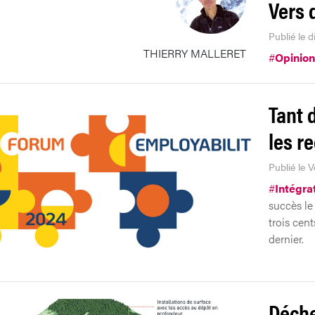
Vers d
Publié le 
THIERRY MALLERET
#
Opinion
Tant 
les r
Publié le 
#
Intégra
succès le
trois cen
dernier.
Déche