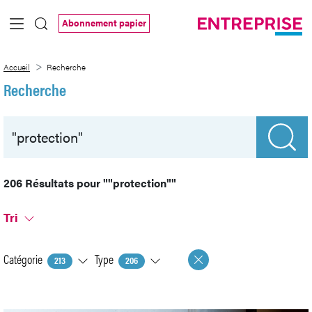
Saut au contenu principal
Abonnement papier
Recherche
Accueil
Recherche
Recherche
206 Résultats pour
""protection""
Tri
Catégorie
Type
213
206