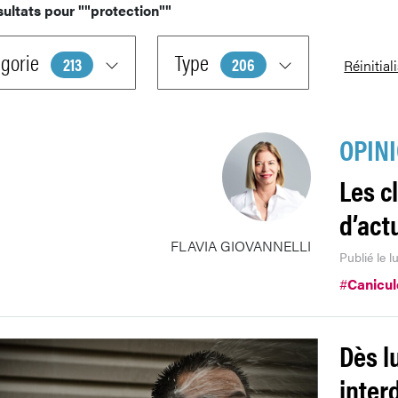
sultats pour
""protection""
gorie
Type
213
206
Réinitial
OPIN
Les c
d’act
FLAVIA GIOVANNELLI
Publié le 
#
Canicul
Dès lu
inter