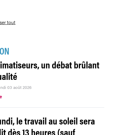
iser tout
ION
limatiseurs, un débat brûlant
ualité
lundi 03 août 2026
e
ndi, le travail au soleil sera
dit dès 13 heures (sauf