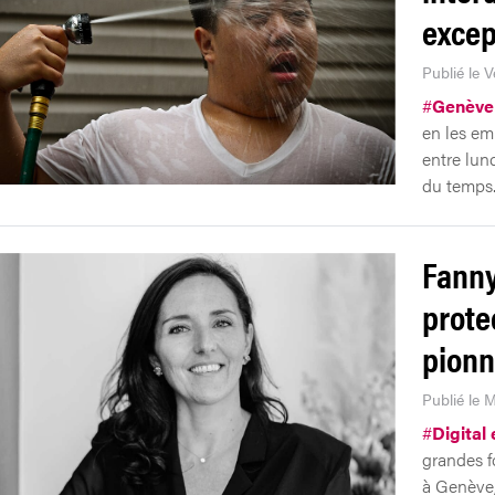
excep
Publié le V
#
Genève
en les emp
entre lun
du temps
Fanny
prote
pionn
Publié le M
#
Digital
grandes f
à Genève, 