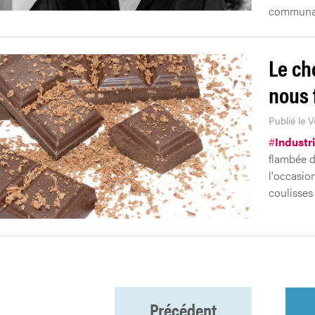
communau
Le ch
nous 
Publié le V
#
Industr
flambée d
l'occasio
coulisses 
Précédent