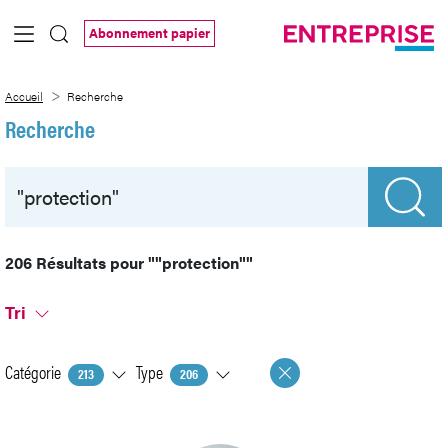
Saut au contenu principal
Abonnement papier
Recherche
Accueil
Recherche
Recherche
206 Résultats pour
""protection""
Tri
Catégorie
Type
213
206