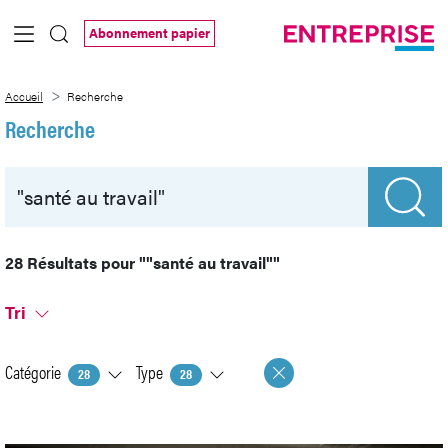
Saut au contenu principal
Abonnement papier
Recherche
Accueil
Recherche
Recherche
28 Résultats pour
""santé au travail""
Tri
Catégorie
Type
28
28