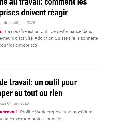
ne au travail: comment les
prises doivent réagir
Vendredi 05 juin 2026
s
La cocaïne est un outil de performance dans
ecteurs d’activité. Addiction Suisse tire la sonnette
our les entreprises.
de travail: un outil pour
per au tout ou rien
eudi 04 juin 2026
 travail
Profil reWork propose une procédure
r la réinsertion professionnelle.