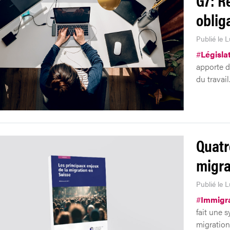
oblig
Publié le 
#
Législa
apporte d
du travail
Quatr
migra
Publié le 
#
Immigra
fait une s
migration