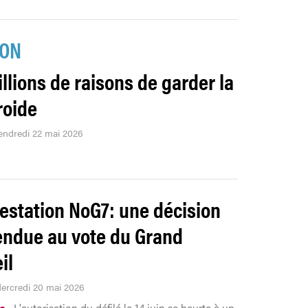
ION
illions de raisons de garder la
roide
vendredi 22 mai 2026
estation NoG7: une décision
ndue au vote du Grand
il
Mercredi 20 mai 2026
ue
L'autorisation du défilé le 14 juin se heurte à un