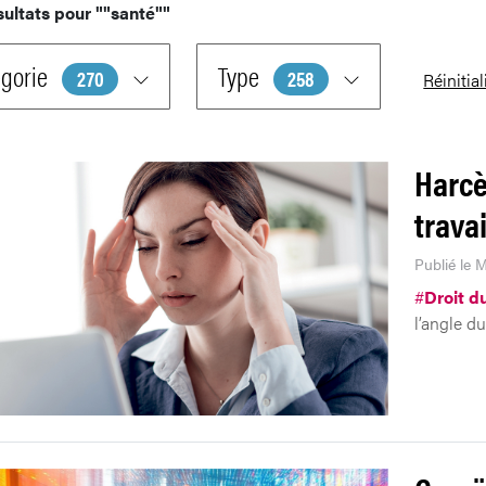
sultats pour
""santé""
gorie
Type
270
258
Réinitial
Harcè
travai
Publié le 
#
Droit du
l’angle du