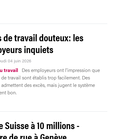
s de travail douteux: les
yeurs inquiets
eudi 04 juin 2026
 travail
Des employeurs ont l'impression que
 de travail sont établis trop facilement. Des
admettent des excès, mais jugent le système
ent bon.
e Suisse à 10 millions -
re de rue à Genève