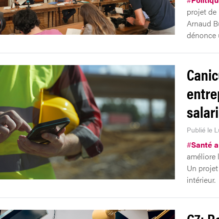
projet de 
Arnaud Bü
dénonce u
Canic
entre
salar
Publié le 
#
Santé au
améliore l
Un projet
intérieur.
G7: Re