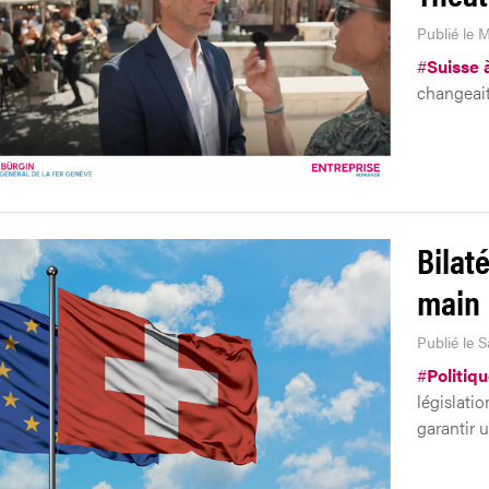
Publié le 
#
Suisse à
changeait
Bilaté
main
Publié le 
#
Politiq
législatio
garantir 