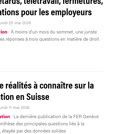
ations pour les employeurs
Lundi 25 mai 2026
tion
À moins d'un mois du sommet, une juriste
es réponses à trois questions en matière de droit
.
e réalités à connaître sur la
tion en Suisse
Lundi 11 mai 2026
tion
La dernière publication de la FER Genève
ynthèse des principales questions liés à la
, étayée par des données solides