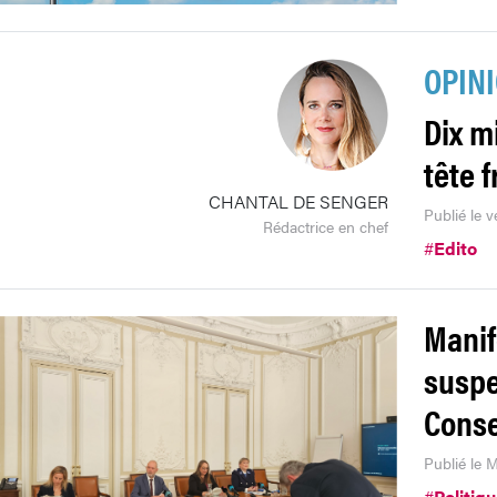
OPIN
Dix m
tête f
CHANTAL DE SENGER
Publié le 
Rédactrice en chef
#
Edito
Manif
suspe
Conse
Publié le 
#
Politiq