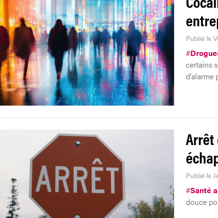
Cocaï
entre
Publié le 
#
Drogue
certains s
d’alarme p
Arrêt 
échap
Publié le J
#
Santé au
douce pou