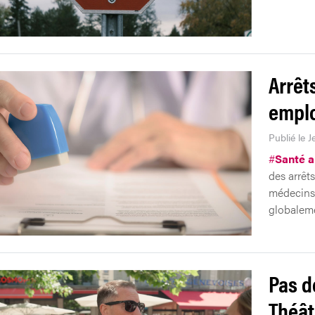
Arrêt
emplo
Publié le J
#
Santé au
des arrêts
médecins 
globalem
Pas d
Théât