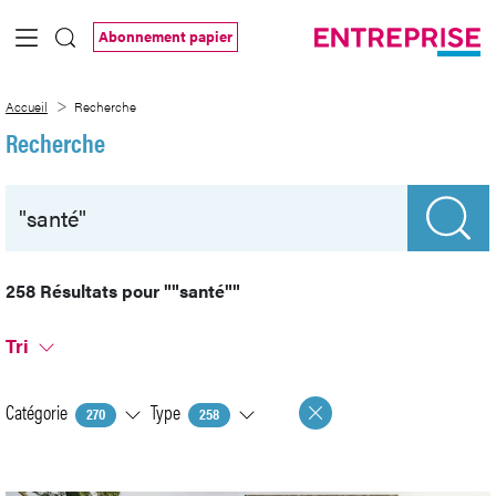
Saut au contenu principal
Abonnement papier
Recherche
Accueil
Recherche
Recherche
258 Résultats pour
""santé""
Tri
Catégorie
Type
270
258