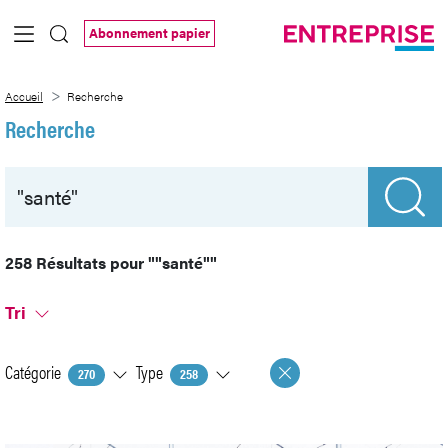
Saut au contenu principal
Abonnement papier
Recherche
Accueil
Recherche
Recherche
258 Résultats pour
""santé""
Tri
Catégorie
Type
270
258