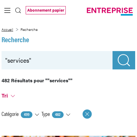
Saut au contenu principal
Abonnement papier
Recherche
Accueil
Recherche
Recherche
482 Résultats pour
""services""
Tri
Catégorie
Type
499
482