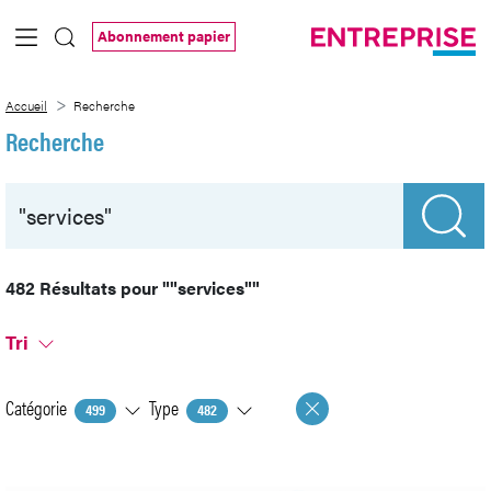
Saut au contenu principal
Abonnement papier
Recherche
Accueil
Recherche
Recherche
482 Résultats pour
""services""
Tri
Catégorie
Type
499
482