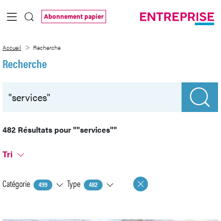
Saut au contenu principal
Abonnement papier
Recherche
Accueil
Recherche
Recherche
482 Résultats pour
""services""
Tri
Catégorie
Type
499
482