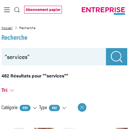
Saut au contenu principal
Abonnement papier
Recherche
Accueil
Recherche
Recherche
482 Résultats pour
""services""
Tri
Catégorie
Type
499
482