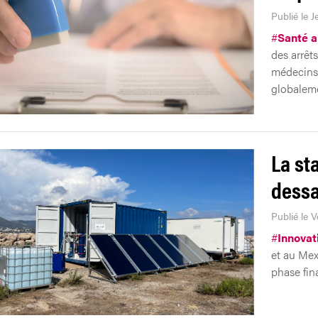
Publié le J
#
Santé au
des arrêts
médecins 
globalem
La st
dessa
Publié le 
#
Innovat
et au Mex
phase fin