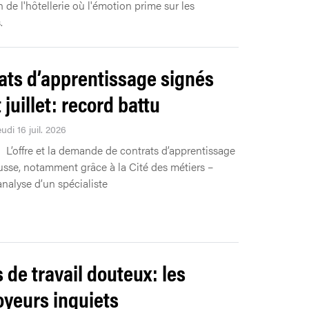
 de l'hôtellerie où l'émotion prime sur les
.
ats d’apprentissage signés
juillet: record battu
eudi 16 juil. 2026
L’offre et la demande de contrats d’apprentissage
usse, notamment grâce à la Cité des métiers –
analyse d’un spécialiste
s de travail douteux: les
yeurs inquiets