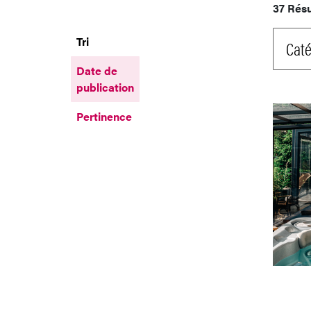
37 Résu
Tri
Caté
Date de
publication
Pertinence