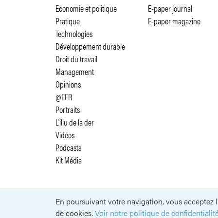
Economie et politique
E-paper journal
Pratique
E-paper magazine
Technologies
Développement durable
Droit du travail
Management
Opinions
@FER
Portraits
L'illu de la der
Vidéos
Podcasts
Kit Média
En poursuivant votre navigation, vous acceptez l'
SUIVEZ-NOUS
de cookies.
Voir notre politique de confidentialité