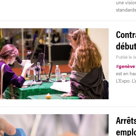
une vision
standards
Contr
début 
Publié le J
#
genève
est en ha
L’Expo. L’
Arrêt
emplo