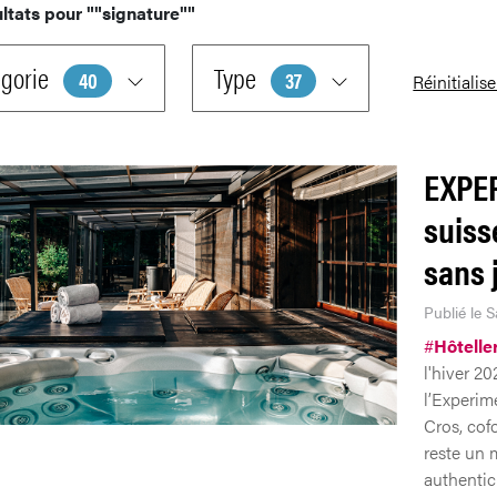
ltats pour
""signature""
gorie
Type
40
37
Réinitialise
EXPER
suiss
sans 
Publié le S
#
Hôtelle
l'hiver 2
l’Experim
Cros, cof
reste un 
authentici