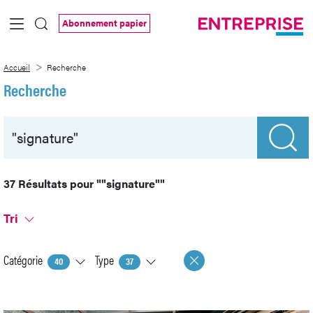
Saut au contenu principal
Abonnement papier
Recherche
Accueil
Recherche
Recherche
37 Résultats pour
""signature""
Tri
Catégorie
Type
40
37