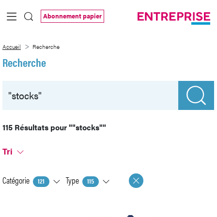
Saut au contenu principal
Abonnement papier
Recherche
Accueil
Recherche
Recherche
115 Résultats pour
""stocks""
Tri
Catégorie
Type
121
115