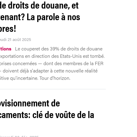
e droits de douane, et
enant? La parole à nos
res!
eudi 21 août 2025
tions
Le couperet des 39% de droits de douane
exportations en direction des Etats-Unis est tombé.
prises concernées — dont des membres de la FER
doivent déjà s'adapter à cette nouvelle réalité
tive qu'incertaine. Tour d’horizon.
visionnement de
aments: clé de voûte de la
Mercredi 03 déc. 2025