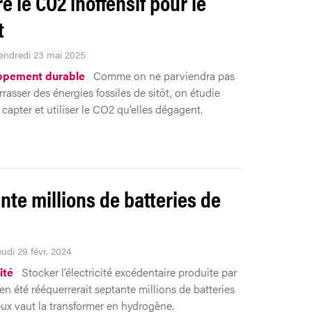
e le CO2 inoffensif pour le
t
Vendredi 23 mai 2025
ppement durable
Comme on ne parviendra pas
rasser des énergies fossiles de sitôt, on étudie
apter et utiliser le CO2 qu’elles dégagent.
nte millions de batteries de
eudi 29 févr. 2024
ité
Stocker l’électricité excédentaire produite par
en été rééquerrerait septante millions de batteries
eux vaut la transformer en hydrogène.