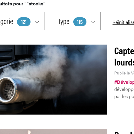
ultats pour
""stocks""
gorie
Type
121
115
Réinitialis
Capte
lourd
Publié le 
#
Dévelo
développe
par les p