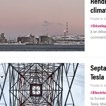
Rendr
clima
Publié le 
#
Dévelo
à se débar
comment c
Septa
Tesla
Publié le J
#
Electric
la Suisse 
Tesla. Mi