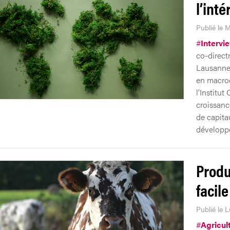
l’int
Publié le M
#
Intervi
co-direct
Lausanne.
en macroé
l’Institu
croissance
de capita
développ
Produ
facile
Publié le 
#
Agricul