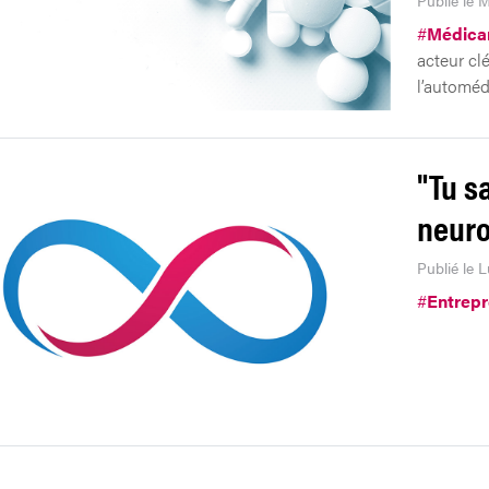
#
Médica
acteur cl
l’automéd
"Tu s
neuro
Publié le 
#
Entrepr