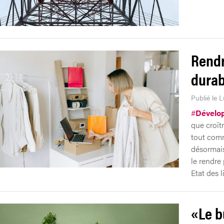
Rendr
durab
Publié le L
#
Dévelo
que croît
tout comm
désormais
le rendre 
Etat des l
«Le b