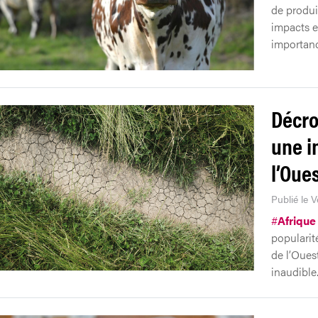
de produi
impacts e
importanc
Décro
une i
l’Oue
Publié le V
#
Afrique
popularit
de l’Oues
inaudible