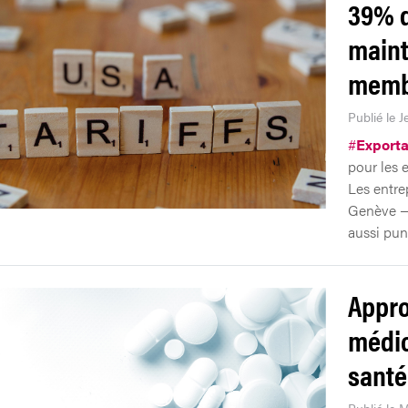
39% d
maint
memb
Publié le J
#
Exporta
pour les 
Les entre
Genève — 
aussi puni
Appro
médic
santé
Publié le 