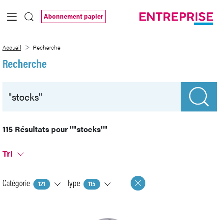
Saut au contenu principal
Abonnement papier
Recherche
Accueil
Recherche
Recherche
115 Résultats pour
""stocks""
Tri
Catégorie
Type
121
115