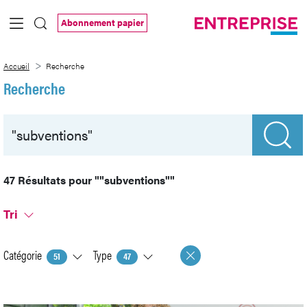
Saut au contenu principal
Abonnement papier
Recherche
Accueil
Recherche
Recherche
47 Résultats pour
""subventions""
Tri
Catégorie
Type
51
47