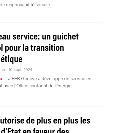
de responsabilité sociale.
au service: un guichet
l pour la transition
étique
ardi 10 sept. 2024
s
La FER Genève a développé un service en
t avec l’Office cantonal de l’énergie.
autorise de plus en plus les
 d’Etat en faveur des