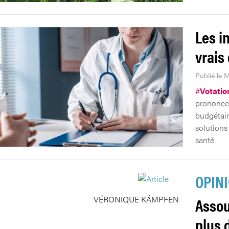
Les i
vrais 
Publié le 
#
Votatio
prononcer
budgétair
solutions
santé.
OPIN
VÉRONIQUE KÄMPFEN
Assou
plus 