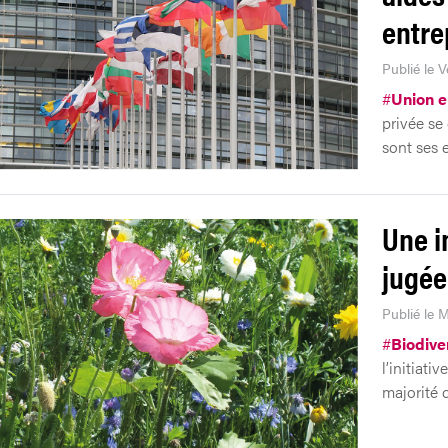
entre
Publié le 
#
Union 
privée se
sont ses 
Une in
jugée
Publié le 
#
Biodive
l’initiati
majorité d