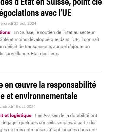
ides d’Etat en Suisse, point clé
égociations avec l’UE
Mercredi 23 oct. 2024
tions
En Suisse, le soutien de l’Etat au secteur
 ciblé et moins développé que dans l’UE. Il connaît
un déficit de transparence, auquel s’ajoute un
 surveillance. Etat des lieux.
e en œuvre la responsabilité
le et environnementale
endredi 18 oct. 2024
t et logistique
Les Assises de la durabilité ont
 dégager quelques conseils simples, à partir des
es de trois entreprises s’étant lancées dans une