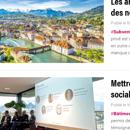
Les a
des n
Publié le 
#
Subven
privé est
en outre 
manque de
Mettr
socia
Publié le V
#
Bâtimen
permis de
témoignag