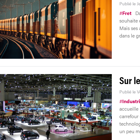
Publié le 
#
Fret
Da
souhaite 
Mais ses 
dans le g
Sur l
Publié le V
#
Industr
accueille 
carrefour
technologi
un peu mo