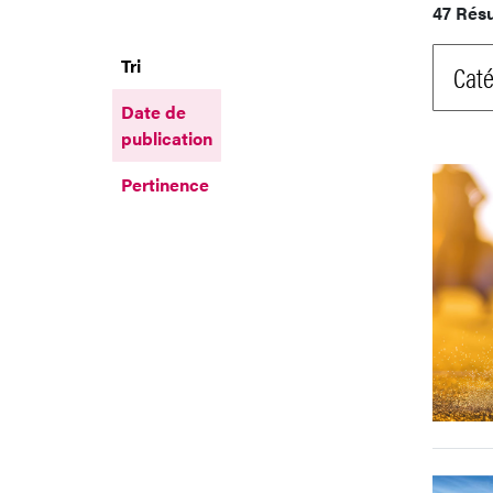
47 Résu
Tri
Caté
Date de
publication
Pertinence