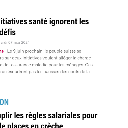
nitiatives santé ignorent les
défis
Mardi 07 mai 2024
ns
Le 9 juin prochain, le peuple suisse se
a sur deux initiatives voulant alléger la charge
e de l’assurance maladie pour les ménages. Ces
 ne résoudront pas les hausses des coûts de la
ION
plir les règles salariales pour
de places en crèche