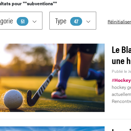
ltats pour
""subventions""
gorie
Type
51
47
Réinitialise
Le Bl
une h
Publié le J
#
Hockey
hockey ge
actuellem
Rencontre