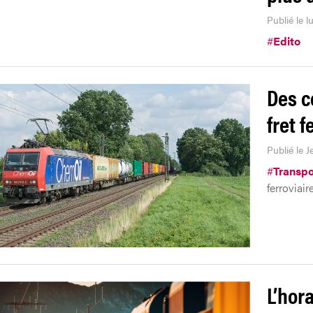
Publié le 
#
Edito
Des c
fret f
Publié le J
#
Transpo
ferroviair
L’hor