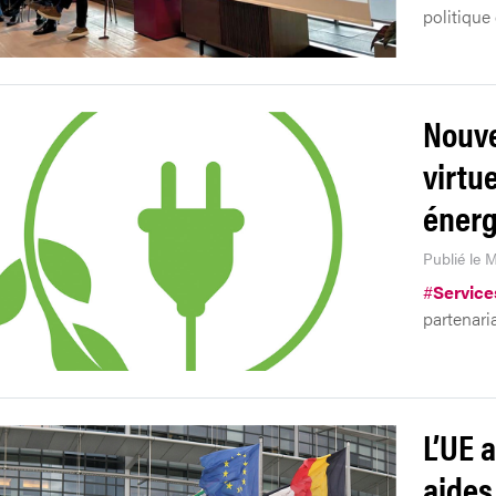
politique 
Nouve
virtue
énerg
Publié le M
#
Service
partenaria
L’UE 
aides