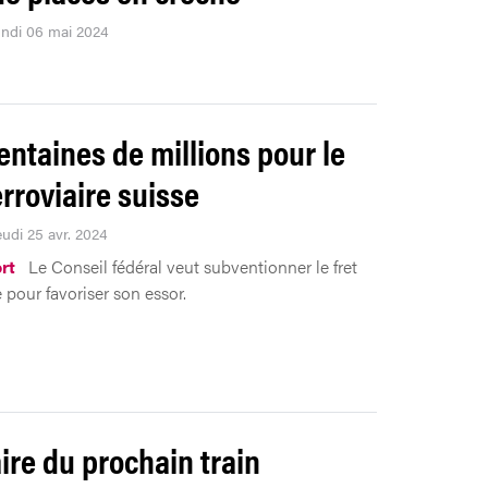
lundi 06 mai 2024
entaines de millions pour le
erroviaire suisse
eudi 25 avr. 2024
rt
Le Conseil fédéral veut subventionner le fret
e pour favoriser son essor.
aire du prochain train