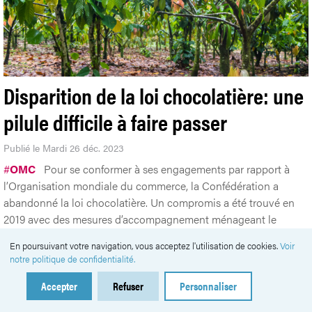
Disparition de la loi chocolatière: une
pilule difficile à faire passer
Publié le Mardi 26 déc. 2023
#
OMC
Pour se conformer à ses engagements par rapport à
l’Organisation mondiale du commerce, la Confédération a
abandonné la loi chocolatière. Un compromis a été trouvé en
2019 avec des mesures d’accompagnement ménageant le
secteur agricole tout en assurant la compétitivité de l’industrie
En poursuivant votre navigation, vous acceptez l'utilisation de cookies.
Voir
chocolatière.
notre politique de confidentialité.
Accepter
Refuser
Personnaliser