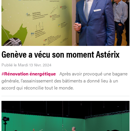
Genève a vécu son moment Astérix
Publié le Mardi 13 févr. 2024
#
Rénovation énergétique
Après avoir provoqué une bagarre
générale, l’assainissement des bâtiments a donné lieu à un
accord qui réconcilie tout le monde.