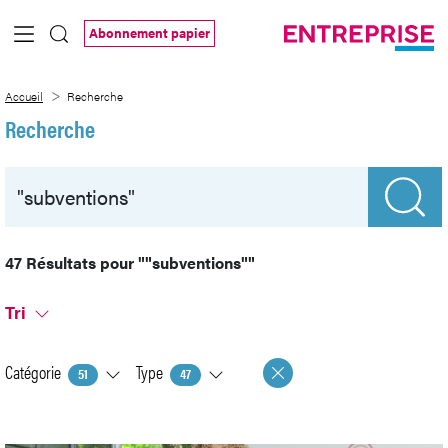
Saut au contenu principal
Abonnement papier
Recherche
Accueil
Recherche
Recherche
47 Résultats pour
""subventions""
Tri
Catégorie
Type
51
47