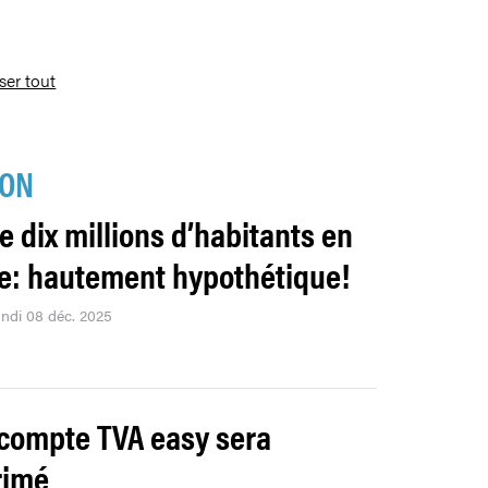
iser tout
ION
e dix millions d’habitants en
e: hautement hypothétique!
undi 08 déc. 2025
compte TVA easy sera
rimé