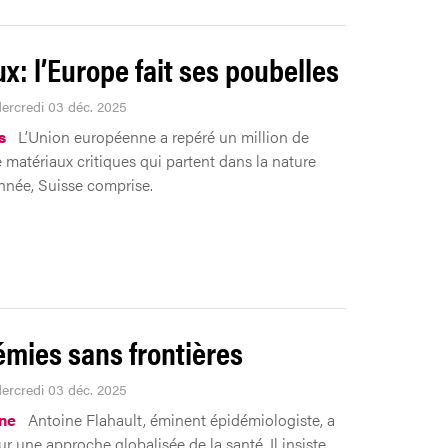
x: l’Europe fait ses poubelles
Mercredi 03 déc. 2025
s
L’Union européenne a repéré un million de
 matériaux critiques qui partent dans la nature
née, Suisse comprise.
mies sans frontières
Mercredi 03 déc. 2025
ne
Antoine Flahault, éminent épidémiologiste, a
r une approche globalisée de la santé. Il insiste