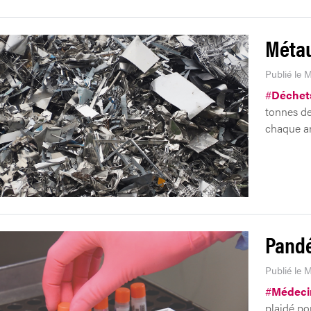
Métau
Publié le 
#
Déchet
tonnes de
chaque an
Pandé
Publié le 
#
Médeci
plaidé pou