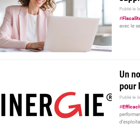
Publié le 
#
Fiscalit
avec le s
Un no
pour l
Publié le 
#
Efficac
performan
d'exploit