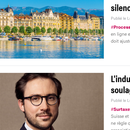
silen
Publié le 
#
Proces
en ligne e
doit ajust
L'ind
soula
Publié le 
#
Surtaxe
Suisse et
ne règle 
associati