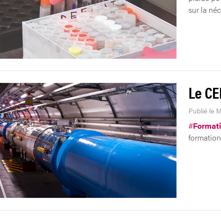
sur la néc
Le CE
Publié le 
#
Format
formations