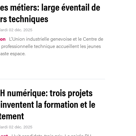
des métiers: large éventail de
rs techniques
Mardi 02 déc. 2025
ion
L’Union industrielle genevoise et le Centre de
 professionnelle technique accueillent les jeunes
aste espace.
RH numérique: trois projets
éinventent la formation et le
tement
Mardi 02 déc. 2025
ent
Huit candidats, trois prix. La soirée RH