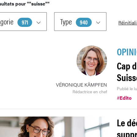
sultats pour
""suisse""
gorie
Type
971
940
Réinitial
OPIN
Cap d
Suiss
VÉRONIQUE KÄMPFEN
Publié le l
Rédactrice en chef
#
Edito
Le dé
supp