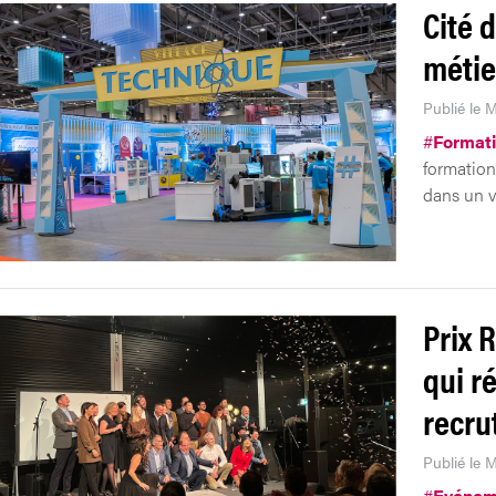
Cité 
métie
Publié le 
#
Format
formation
dans un v
Prix 
qui r
recru
Publié le 
#
Evénem