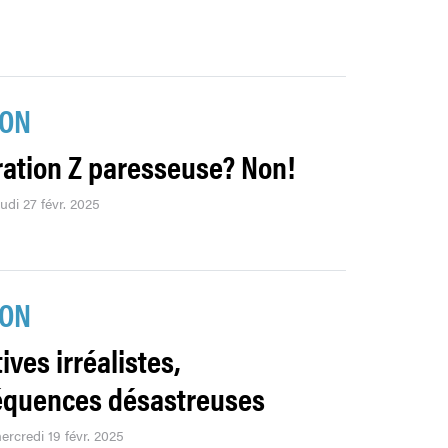
ION
ation Z paresseuse? Non!
eudi 27 févr. 2025
ION
tives irréalistes,
quences désastreuses
ercredi 19 févr. 2025