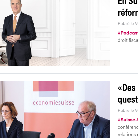
réfor
Publié le V
#
Podcas
droit fisc
«Des 
quest
Publié le V
#
Suisse
conférenc
relations 