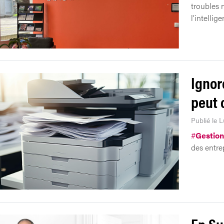
troubles 
l’intelli
Ignor
peut 
Publié le L
#
Gestion
des entre
En Sui