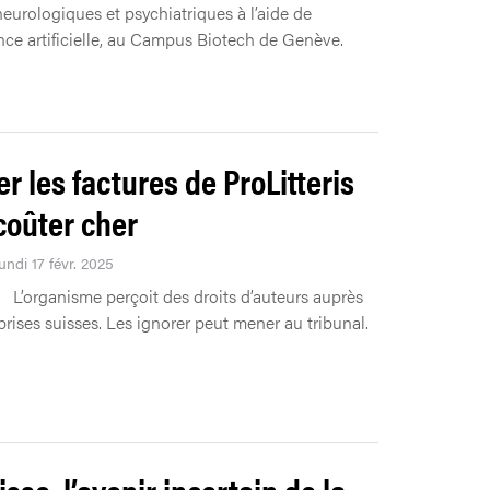
neurologiques et psychiatriques à l’aide de
gence artificielle, au Campus Biotech de Genève.
er les factures de ProLitteris
coûter cher
undi 17 févr. 2025
L’organisme perçoit des droits d’auteurs auprès
prises suisses. Les ignorer peut mener au tribunal.
sse, l’avenir incertain de la