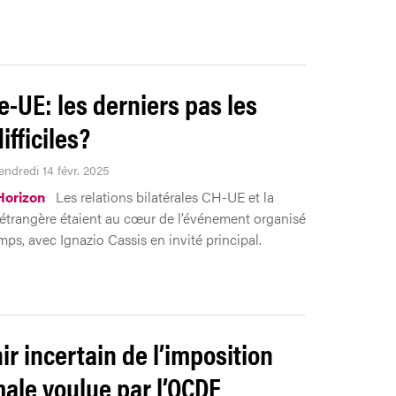
e-UE: les derniers pas les
ifficiles?
endredi 14 févr. 2025
Horizon
Les relations bilatérales CH-UE et la
 étrangère étaient au cœur de l’événement organisé
mps, avec Ignazio Cassis en invité principal.
ir incertain de l’imposition
ale voulue par l’OCDE