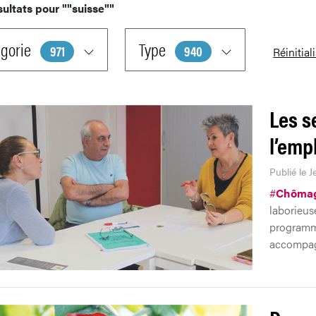
sultats pour
""suisse""
gorie
Type
971
940
Réinitial
Les se
l’emp
Publié le J
#
Chôma
laborieus
programme
accompag