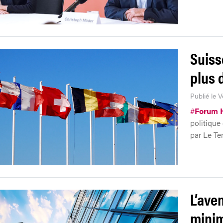
Suiss
plus d
Publié le V
#
Forum 
politique
par Le Te
L’aven
minim