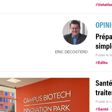
#
Votatio
OPIN
Prépa
simpl
ERIC DECOSTERD
Publié le l
#
Edito
Santé
trait
Publié le L
#
Santé