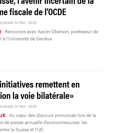
me fiscale de l’OCDE
endredi 14 févr. 2025
t
Rencontre avec Xavier Oberson, professeur de
al à l’Université de Genève.
initiatives remettent en
ion la voie bilatérale»
endredi 14 févr. 2025
-UE
Au cœur des discours prononcés lors de la
e de presse annuelle d’economiesuisse: les
entre la Suisse et l’UE.