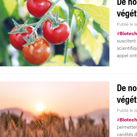
De no
végét
Publié le J
#
Biotech
suscitent
scientifiq
appel ont
De no
végét
Publié le J
#
Biotech
permetten
variétés d