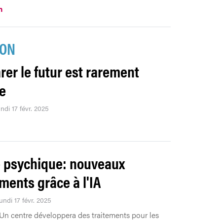
n
ION
rer le futur est rarement
e
undi 17 févr. 2025
 psychique: nouveaux
ements grâce à l'IA
undi 17 févr. 2025
Un centre développera des traitements pour les