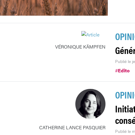
OPIN
VÉRONIQUE KÄMPFEN
Génér
Publié le j
#
Edito
OPIN
Initia
consé
CATHERINE LANCE PASQUIER
Publié le m