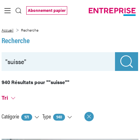
Saut au contenu principal
Abonnement papier
Recherche
Accueil
Recherche
Recherche
940 Résultats pour
""suisse""
Tri
Catégorie
Type
971
940