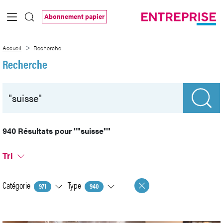
Saut au contenu principal
Abonnement papier
Recherche
Accueil
Recherche
Recherche
940 Résultats pour
""suisse""
Tri
Catégorie
Type
971
940