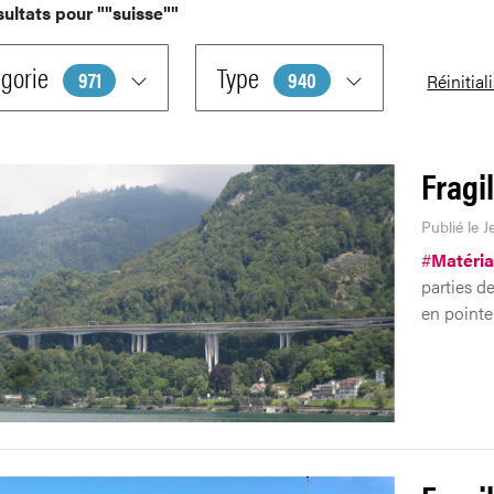
sultats pour
""suisse""
gorie
Type
971
940
Réinitial
Fragi
Publié le 
#
Matéri
parties d
en pointe