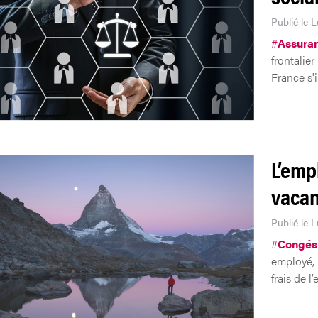
Publié le 
#
Assuran
frontalier
France s'i
L’emp
vacan
Publié le 
#
Congés
employé, 
frais de l’