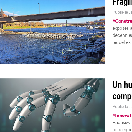
Fragi
Publié le 
#
Constru
exposés a
décennies
lequel ex
Un hu
compé
Publié le 
#
Innovat
Radar.swi
conséque