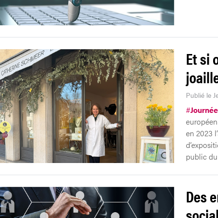
Et si 
joail
Publié le 
#
Journée
européenn
en 2023 l’
d’exposit
public du
Des e
socia