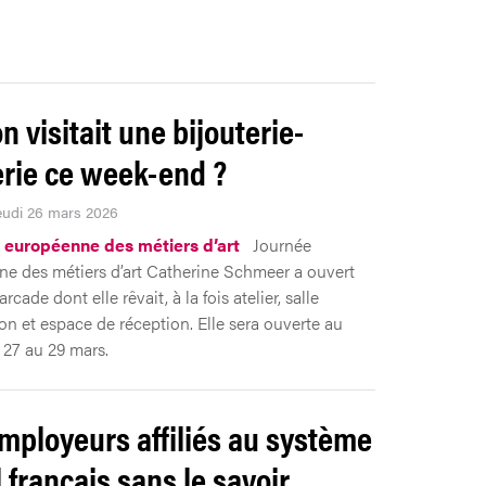
on visitait une bijouterie-
lerie ce week-end ?
Jeudi 26 mars 2026
 européenne des métiers d’art
Journée
e des métiers d’art Catherine Schmeer a ouvert
arcade dont elle rêvait, à la fois atelier, salle
ion et espace de réception. Elle sera ouverte au
 27 au 29 mars.
mployeurs affiliés au système
l français sans le savoir