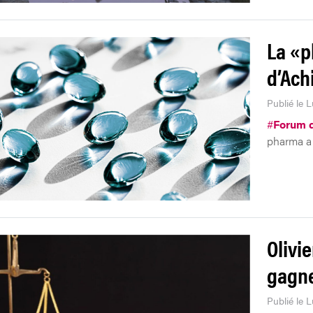
La «p
d’Ach
Publié le 
#
Forum 
pharma a 
Olivie
gagne
Publié le 