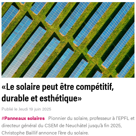
«Le solaire peut être compétitif,
durable et esthétique»
Publié le Jeudi 19 juin 2025
#
Panneaux solaires
Pionnier du solaire, professeur à l’EPFL et
directeur général du CSEM de Neuchâtel jusqu’à fin 2025,
Christophe Baillif annonce l’ère du solaire.