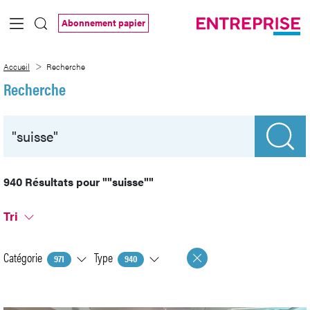
Saut au contenu principal
Abonnement papier
Recherche
Accueil
Recherche
Recherche
940 Résultats pour
""suisse""
Tri
Catégorie
Type
971
940