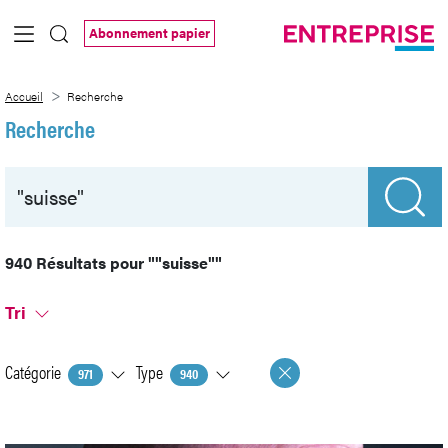
Saut au contenu principal
Abonnement papier
Recherche
Accueil
Recherche
Recherche
940 Résultats pour
""suisse""
Tri
Catégorie
Type
971
940