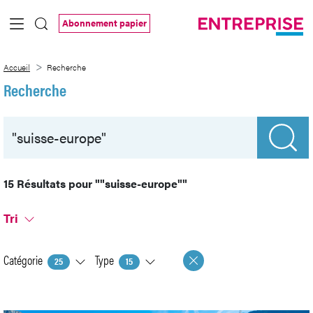
Saut au contenu principal
Abonnement papier
Recherche
Accueil
Recherche
Recherche
15 Résultats pour
""suisse-europe""
Tri
Catégorie
Type
25
15