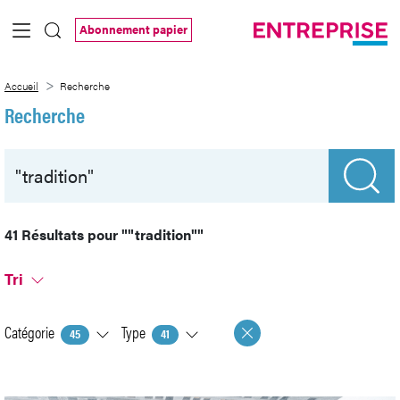
Saut au contenu principal
Abonnement papier
Recherche
Accueil
Recherche
Recherche
41 Résultats pour
""tradition""
Tri
Catégorie
Type
45
41