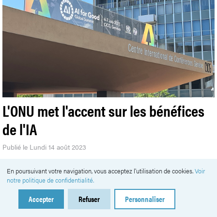
L'ONU met l'accent sur les bénéfices
de l'IA
Publié le Lundi 14 août 2023
#
Intelligence artificielle
Un forum a exploré à Genève les
En poursuivant votre navigation, vous acceptez l'utilisation de cookies.
Voir
applications pratiques des dernières innovations en matière
notre politique de confidentialité.
d’intelligence artificielle. Les robots étaient de la fête.
Accepter
Refuser
Personnaliser