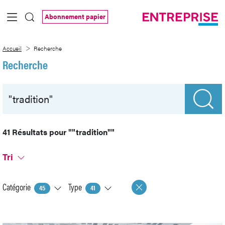
Saut au contenu principal
Abonnement papier
Recherche
Accueil
Recherche
Recherche
41 Résultats pour
""tradition""
Tri
Catégorie
Type
45
41