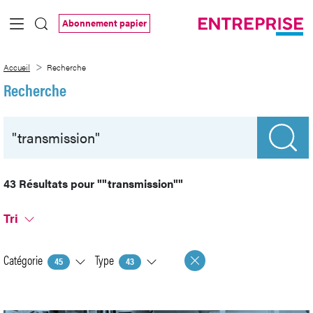
Saut au contenu principal
Abonnement papier
Recherche
Accueil
Recherche
Recherche
43 Résultats pour
""transmission""
Tri
Catégorie
Type
45
43