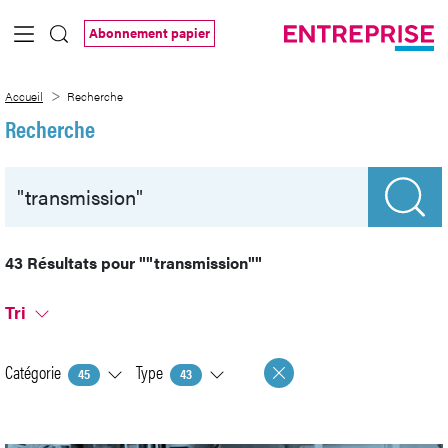
Saut au contenu principal
Abonnement papier
Recherche
Accueil
Recherche
Recherche
43 Résultats pour
""transmission""
Tri
Catégorie
Type
45
43