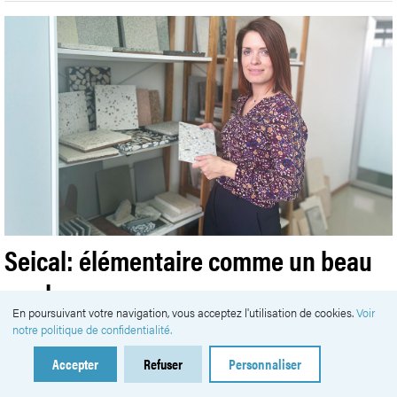
Seical: élémentaire comme un beau
marbre
En poursuivant votre navigation, vous acceptez l'utilisation de cookies.
Voir
Publié le Mercredi 10 avr. 2024
notre politique de confidentialité.
#
Transmission
Seical est une entreprise spécialisée dans le
Accepter
Refuser
Personnaliser
marbre, le terrazzo et le carrelage, désormais entre les mains de
Celina Cuoq.