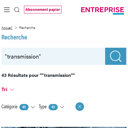
Saut au contenu principal
Abonnement papier
Recherche
Accueil
Recherche
Recherche
43 Résultats pour
""transmission""
Tri
Catégorie
Type
45
43