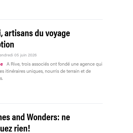
i, artisans du voyage
tion
Vendredi 05 juin 2026
me
A Rive, trois associés ont fondé une agence qui
s itinéraires uniques, nourris de terrain et de
s.
es and Wonders: ne
ez rien!