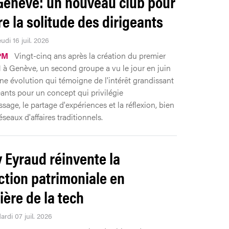
enève: un nouveau club pour
e la solitude des dirigeants
eudi 16 juil. 2026
PM
Vingt-cinq ans après la création du premier
à Genève, un second groupe a vu le jour en juin
Une évolution qui témoigne de l'intérêt grandissant
eants pour un concept qui privilégie
ssage, le partage d'expériences et la réflexion, bien
éseaux d'affaires traditionnels.
 Eyraud réinvente la
ction patrimoniale en
ière de la tech
ardi 07 juil. 2026