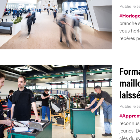
Publié le J
#
Horloge
branche s
vous horlo
repères po
Forma
maill
laiss
Publié le J
#
Appren
reconnus
jeunes. D
clés du s