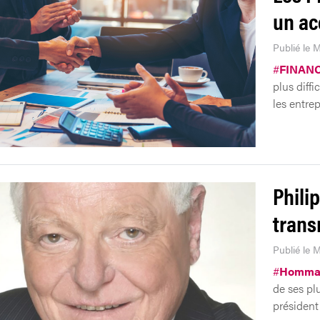
un acc
Publié le M
#
FINAN
plus diffi
les entre
Phili
trans
Publié le M
#
Homma
de ses pl
président