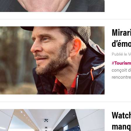
Mirar
d’émo
Publié le 
#
Touris
conçoit de
rencontre
Watch
manqu