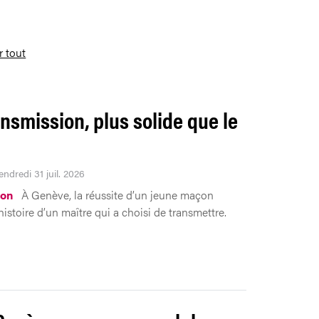
r tout
ansmission, plus solide que le
n
endredi 31 juil. 2026
ion
À Genève, la réussite d’un jeune maçon
histoire d’un maître qui a choisi de transmettre.