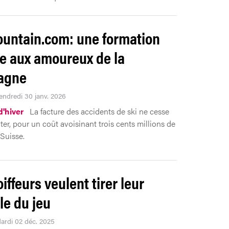
ntain.com: une formation
e aux amoureux de la
agne
Vendredi 30 janv. 2026
d'hiver
La facture des accidents de ski ne cesse
er, pour un coût avoisinant trois cents millions de
 Suisse.
iffeurs veulent tirer leur
le du jeu
Mardi 02 déc. 2025