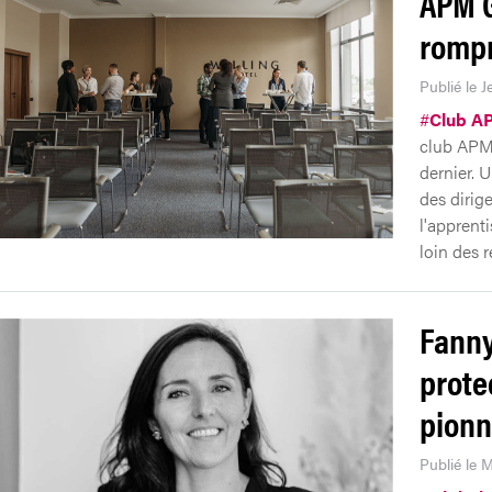
APM G
rompr
Publié le J
#
Club A
club APM 
dernier. 
des dirig
l'apprenti
loin des r
Fanny
prote
pionn
Publié le M