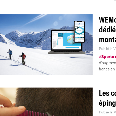
WEMou
dédié
mont
Publié le 
#
Sports 
d’augment
francs en
Les co
éping
Publié le 