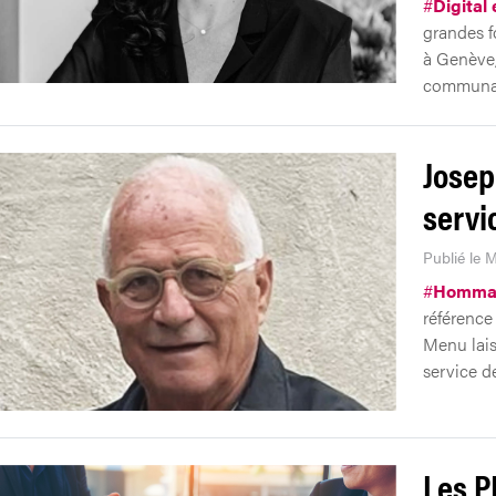
#
Digital
grandes f
à Genève, 
communau
Josep
servi
Publié le M
#
Homma
référence
Menu lais
service d
Les P