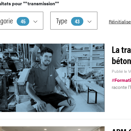
ultats pour
""transmission""
gorie
Type
45
43
Réinitialise
La tr
béto
Publié le V
#
Format
raconte l’