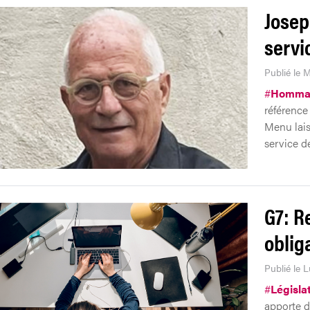
Josep
servi
Publié le M
#
Homma
référence
Menu lais
service d
G7: Re
oblig
Publié le 
#
Législa
apporte d