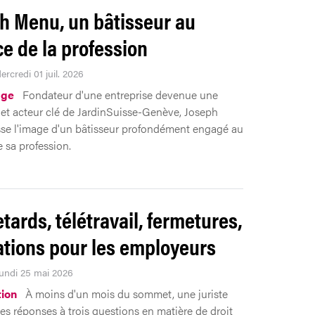
h Menu, un bâtisseur au
ce de la profession
ercredi 01 juil. 2026
ge
Fondateur d'une entreprise devenue une
 et acteur clé de JardinSuisse-Genève, Joseph
se l'image d'un bâtisseur profondément engagé au
e sa profession.
tards, télétravail, fermetures,
ations pour les employeurs
Lundi 25 mai 2026
tion
À moins d'un mois du sommet, une juriste
es réponses à trois questions en matière de droit