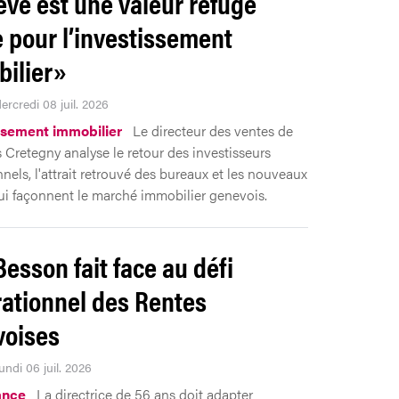
ve est une valeur refuge
e pour l’investissement
ilier»
ercredi 08 juil. 2026
ssement immobilier
Le directeur des ventes de
 Cretegny analyse le retour des investisseurs
nnels, l'attrait retrouvé des bureaux et les nouveaux
qui façonnent le marché immobilier genevois.
Besson fait face au défi
ationnel des Rentes
oises
undi 06 juil. 2026
ance
La directrice de 56 ans doit adapter