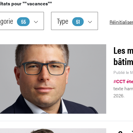
ltats pour
""vacances""
gorie
Type
55
51
Réinitialise
Les m
bâtim
Publié le M
#
CCT ét
texte harm
2026.