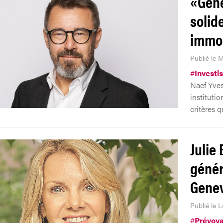
«Genè
solid
immob
Publié le M
#
Investi
Naef Yves
institutio
critères 
Julie 
génér
Genev
Publié le L
#
Prévoy