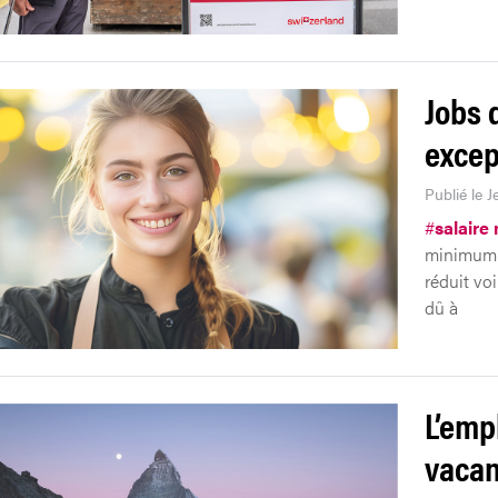
Jobs 
excep
Publié le 
#
salaire
minimum 
réduit vo
dû à
L’emp
vacan