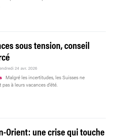
.
ces sous tension, conseil
rcé
Vendredi 24 avr. 2026
s
Malgré les incertitudes, les Suisses ne
 pas à leurs vacances d’été.
-Orient: une crise qui touche