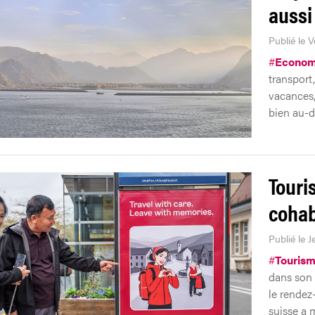
aussi
Publié le 
#
Econom
transport
vacances,
bien au-d
Touri
cohab
Publié le J
#
Touris
dans son 
le rendez
suisse a m