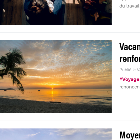
du travail
Vacan
renfo
Publié le 
#
Voyage
renoncent
Moyen