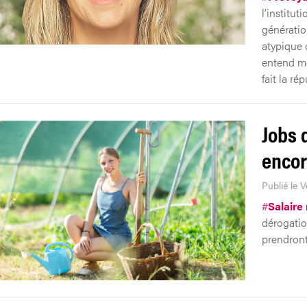
l’institu
génératio
atypique 
entend mo
fait la ré
Jobs 
encor
Publié le V
#
Salaire
dérogatio
prendront