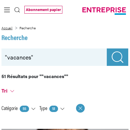
Saut au contenu principal
Abonnement papier
Recherche
Accueil
Recherche
Recherche
51 Résultats pour
""vacances""
Tri
Catégorie
Type
55
51