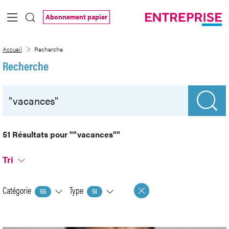
Saut au contenu principal
Abonnement papier
Recherche
Accueil
Recherche
Recherche
51 Résultats pour
""vacances""
Tri
Catégorie
Type
55
51