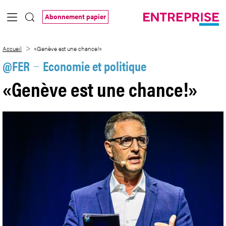
Saut au contenu principal
Abonnement papier
«Genève est une chance!»
Accueil
«Genève est une chance!»
@FER
Economie et politique
«Genève est une chance!»