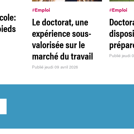
#
Emploi
#
Emploi
cole:
Le doctorat, une
Doctor
pieds
expérience sous-
disposi
valorisée sur le
prépare
marché du travail
Publié jeudi 
Publié jeudi 09 avril 2026