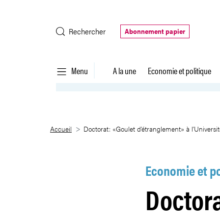
Saut au contenu principal
Rechercher
Abonnement papier
Menu
A la une
Economie et politique
Doctorat: «Goulet d’étranglemen
Accueil
Doctorat: «Goulet d’étranglement» à l’Universi
Economie et po
Doctora