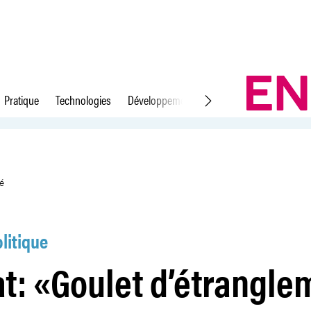
Pratique
Technologies
Développement durable
Droit du travail
t» à l’Université
té
litique
t: «Goulet d’étrangle