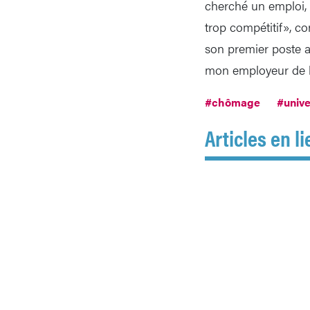
cherché un emploi, 
trop compétitif», co
son premier poste a
mon employeur de l
#chômage
#unive
Articles en li