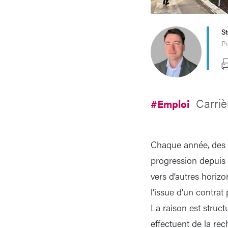
S
Pu
Carri
#Emploi
Chaque année, des m
progression depuis 
vers d’autres horiz
l’issue d’un contrat
La raison est struc
effectuent de la re