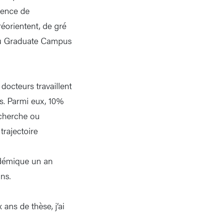
sence de
réorientent, de gré
 au Graduate Campus
docteurs travaillent
rs. Parmi eux, 10%
echerche ou
trajectoire
cadémique un an
ns.
ans de thèse, j’ai