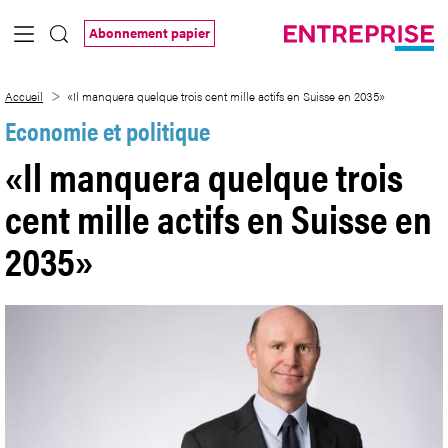
Saut au contenu principal
Abonnement papier
«Il manquera quelque trois cent mille ac
Accueil
«Il manquera quelque trois cent mille actifs en Suisse en 2035»
Economie et politique
«Il manquera quelque trois
cent mille actifs en Suisse en
2035»