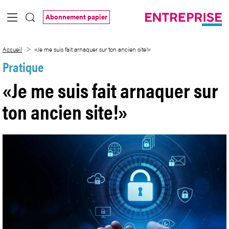
Saut au contenu principal
Abonnement papier
«Je me suis fait arnaquer sur ton ancien 
Accueil
«Je me suis fait arnaquer sur ton ancien site!»
Pratique
«Je me suis fait arnaquer sur
ton ancien site!»