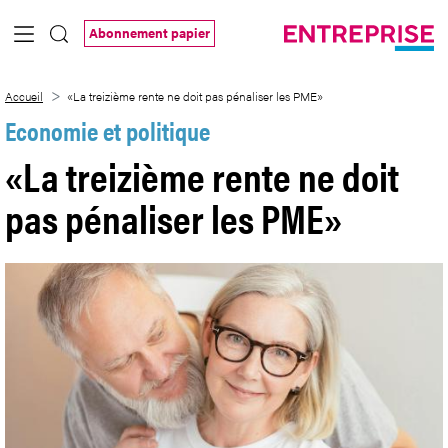
Saut au contenu principal
Abonnement papier
«La treizième rente ne doit pas pénalise
Accueil
«La treizième rente ne doit pas pénaliser les PME»
Economie et politique
«La treizième rente ne doit
pas pénaliser les PME»