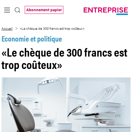
Saut au contenu principal
Abonnement papier
«Le chèque de 300 francs est trop coût
Accueil
«Le chèque de 300 francs est trop coûteux»
Economie et politique
«Le chèque de 300 francs est
trop coûteux»