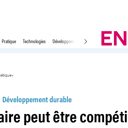
Pratique
Technologies
Développement durable
Droit du travail
, durable et esthétique»
thétique»
Développement durable
aire peut être compétit