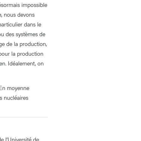
désormais impossible
e, nous devons
articulier dans le
 ou des systèmes de
ge de la production,
 pour la production
ien. Idéalement, on
. En moyenne
s nucléaires
e l’Université de