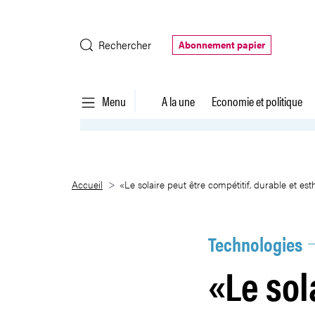
Saut au contenu principal
Rechercher
Abonnement papier
Menu
A la une
Economie et politique
«Le solaire peut être compétitif
Accueil
«Le solaire peut être compétitif, durable et es
Technologies
«Le sol