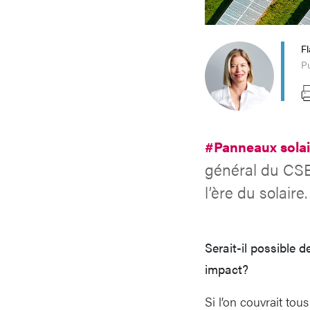
Fl
Pu
#Panneaux sola
général du CSE
l’ère du solaire.
Serait-il possible d
impact?
Si l’on couvrait tou