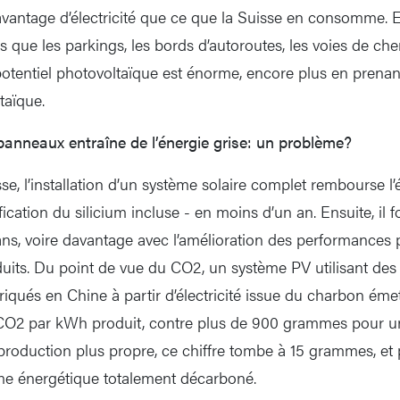
avantage d’électricité que ce que la Suisse en consomme. E
ls que les parkings, les bords d’autoroutes, les voies de ch
 potentiel photovoltaïque est énorme, encore plus en prena
ltaïque.
panneaux entraîne de l’énergie grise: un problème?
se, l’installation d’un système solaire complet rembourse l
ification du silicium incluse - en moins d’un an. Ensuite, il
 ans, voire davantage avec l’amélioration des performances 
uits. Du point de vue du CO2, un système PV utilisant de
riqués en Chine à partir d’électricité issue du charbon ém
O2 par kWh produit, contre plus de 900 grammes pour un
roduction plus propre, ce chiffre tombe à 15 grammes, et p
me énergétique totalement décarboné.