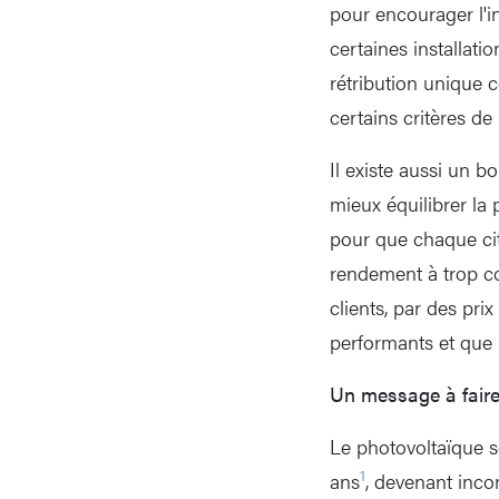
pour encourager l'i
certaines installati
rétribution unique 
certains critères de
Il existe aussi un b
mieux équilibrer la 
pour que chaque cit
rendement à trop cou
clients, par des pri
performants et que l
Un message à fair
Le photovoltaïque se
1
ans
, devenant inco