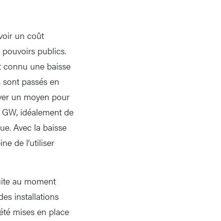
voir un coût
 pouvoirs publics.
ont connu une baisse
fs sont passés en
uver un moyen pour
5 GW, idéalement de
e. Avec la baisse
ne de l’utiliser
duite au moment
es installations
 été mises en place