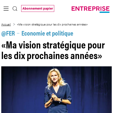
Saut au contenu principal
Abonnement papier
«Ma vision stratégique pour les dix pro
Accueil
«Ma vision stratégique pour les dix prochaines années»
@FER
Economie et politique
«Ma vision stratégique pour
les dix prochaines années»