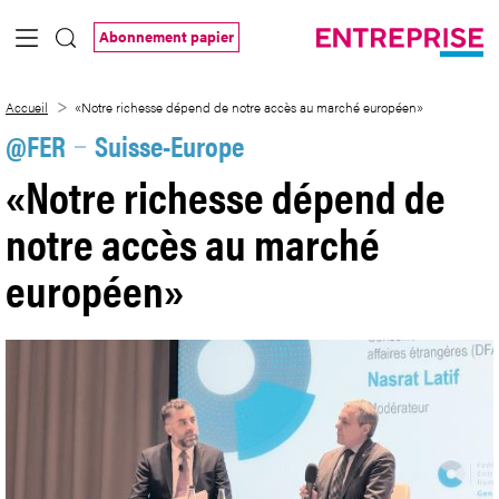
Saut au contenu principal
Abonnement papier
«Notre richesse dépend de notre accès
Accueil
«Notre richesse dépend de notre accès au marché européen»
@FER
Suisse-Europe
«Notre richesse dépend de
notre accès au marché
européen»