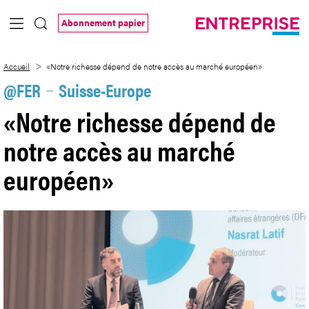
Saut au contenu principal
Abonnement papier
«Notre richesse dépend de notre accès
Accueil
«Notre richesse dépend de notre accès au marché européen»
@FER
Suisse-Europe
«Notre richesse dépend de
notre accès au marché
européen»